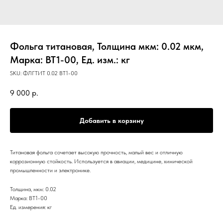
Фольга титановая, Толщина мкм: 0.02 мкм,
Марка: ВТ1-00, Ед. изм.: кг
SKU:
ФЛГТИТ 0.02 ВТ1-00
9 000
р.
Добавить в корзину
Титановая фольга сочетает высокую прочность, малый вес и отличную
коррозионную стойкость. Используется в авиации, медицине, химической
промышленности и электронике.
Толщина, мкм: 0.02
Марка: ВТ1-00
Ед. измерения: кг