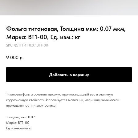
Фольга титановая, Толщина мкм: 0.07 мкм,
Марка: ВТ1-00, Ед. изм.: кг
SKU:
ФЛГТИТ 0.07 ВТ1-00
9 000
р.
Добавить в корзину
Титановая фольга сочетает высокую прочность, малый вес и отличную
коррозионную стойкость. Используется в авиации, медицине, химической
промышленности и электронике.
Толщина, мкм: 0.07
Марка: ВТ1-00
Ед. измерения: кг