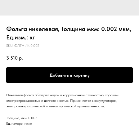
Фольга никелевая, Толщина мкм: 0.002 мкм,
Ед.изм.: кг
SKU:
ФЛГНИК 0.002
3 510
р.
Добавить в корзину
Никелевая фольга обладает жаро- и коррозионной стойкостью, хорошей
электропроводностью и долговечностью. Применяется в аккумуляторах,
электронике, химической и металлургической промышленности.
Толщина, мкм: 0.002
Ед. измерения: кг