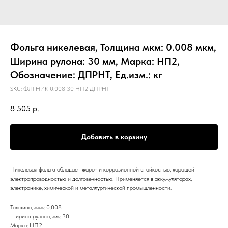
Фольга никелевая, Толщина мкм: 0.008 мкм,
Ширина рулона: 30 мм, Марка: НП2,
Обозначение: ДПРНТ, Ед.изм.: кг
SKU:
ФЛГНИК 0.008 30 НП2 ДПРНТ
8 505
р.
Добавить в корзину
Никелевая фольга обладает жаро- и коррозионной стойкостью, хорошей
электропроводностью и долговечностью. Применяется в аккумуляторах,
электронике, химической и металлургической промышленности.
Толщина, мкм: 0.008
Ширина рулона, мм: 30
Марка: НП2