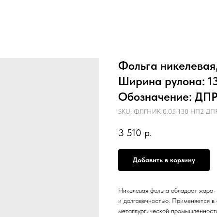
Фольга никелевая,
Ширина рулона: 1
Обозначение: ДПРН
SKU:
ФЛГНИК 0.05 130 НП2 Д
3 510
р.
Добавить в корзину
Никелевая фольга обладает жаро-
и долговечностью. Применяется в 
металлургической промышленност