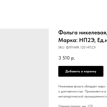
Фольга никелевая,
Марка: НП2Э, Ед.и
SKU:
ФЛГНИК 120 НП2Э
3 510
р.
Добавить в корзину
Никелевая фольга обладает жаро-
и долговечностью. Применяется в 
металлургической промышленност
Ширина рулона, мм: 120