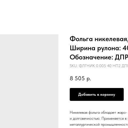
Фольга никелевая,
Ширина рулона: 4
Обозначение: ДПРН
SKU:
ФЛГНИК 0.005 40 НП2 ДП
8 505
р.
Добавить в корзину
Никелевая фольга обладает жаро-
и долговечностью. Применяется в 
металлургической промышленност