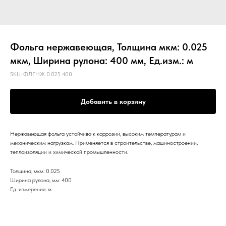
Фольга нержавеющая, Толщина мкм: 0.025
мкм, Ширина рулона: 400 мм, Ед.изм.: м
SKU:
ФЛГНЖ 0.025 400
Добавить в корзину
Нержавеющая фольга устойчива к коррозии, высоким температурам и
механическим нагрузкам. Применяется в строительстве, машиностроении,
теплоизоляции и химической промышленности.
Толщина, мкм: 0.025
Ширина рулона, мм: 400
Ед. измерения: м