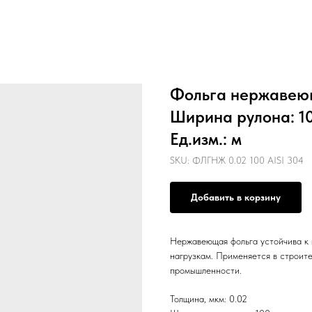
Фольга нержавеющ
Ширина рулона: 10
Ед.изм.: м
SKU:
ФЛГНЖ 0.02 100 AISI 304
Добавить в корзину
Нержавеющая фольга устойчива к 
нагрузкам. Применяется в строит
промышленности.
Толщина, мкм: 0.02