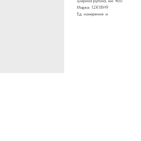
Ширина рулона, мм: 400
Марка: 12Х18Н9
Ед. измерения: м