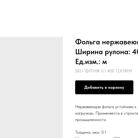
Фольга нержавеющ
Ширина рулона: 40
Ед.изм.: м
SKU:
ФЛГНЖ 0.1 400 12Х18Н9
Добавить в корзину
Нержавеющая фольга устойчива к 
нагрузкам. Применяется в строит
промышленности.
Толщина, мкм: 0.1