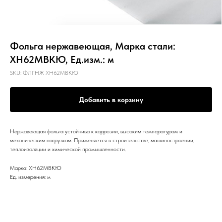
Фольга нержавеющая, Марка стали:
ХН62МВКЮ, Ед.изм.: м
SKU:
ФЛГНЖ ХН62МВКЮ
Добавить в корзину
Нержавеющая фольга устойчива к коррозии, высоким температурам и
механическим нагрузкам. Применяется в строительстве, машиностроении,
теплоизоляции и химической промышленности.
Марка: ХН62МВКЮ
Ед. измерения: м