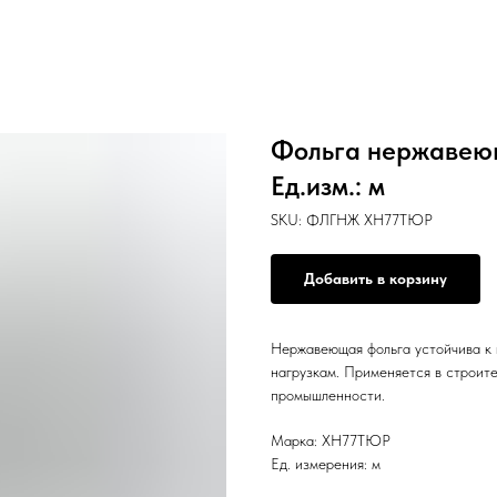
Фольга нержавею
Ед.изм.: м
SKU:
ФЛГНЖ ХН77ТЮР
Добавить в корзину
Нержавеющая фольга устойчива к 
нагрузкам. Применяется в строит
промышленности.
Марка: ХН77ТЮР
Ед. измерения: м