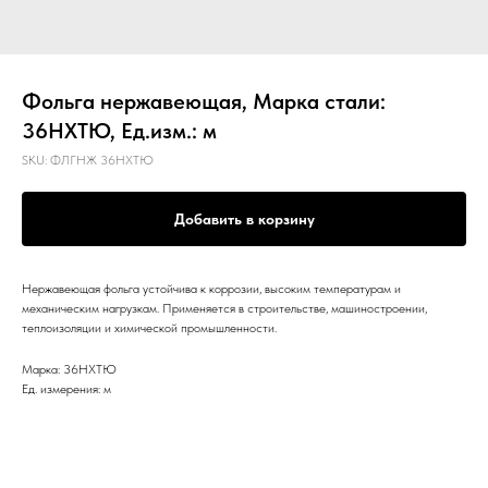
Фольга нержавеющая, Марка стали:
36НХТЮ, Ед.изм.: м
SKU:
ФЛГНЖ 36НХТЮ
Добавить в корзину
Нержавеющая фольга устойчива к коррозии, высоким температурам и
механическим нагрузкам. Применяется в строительстве, машиностроении,
теплоизоляции и химической промышленности.
Марка: 36НХТЮ
Ед. измерения: м