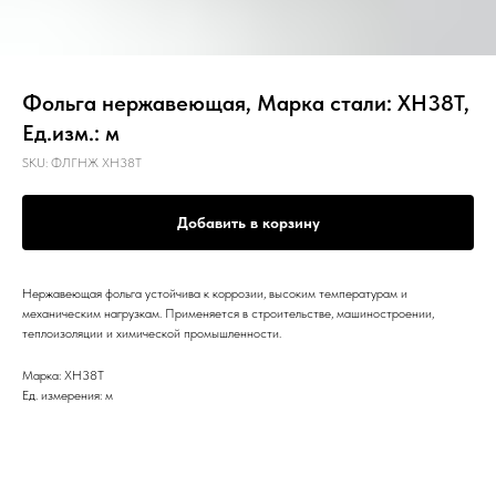
Фольга нержавеющая, Марка стали: ХН38Т,
Ед.изм.: м
SKU:
ФЛГНЖ ХН38Т
Добавить в корзину
Нержавеющая фольга устойчива к коррозии, высоким температурам и
механическим нагрузкам. Применяется в строительстве, машиностроении,
теплоизоляции и химической промышленности.
Марка: ХН38Т
Ед. измерения: м