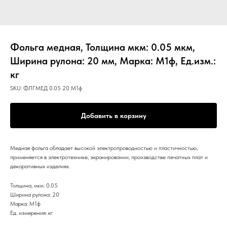
Фольга медная, Толщина мкм: 0.05 мкм,
Ширина рулона: 20 мм, Марка: М1ф, Ед.изм.:
кг
SKU:
ФЛГМЕД 0.05 20 М1ф
Добавить в корзину
Медная фольга обладает высокой электропроводностью и пластичностью,
применяется в электротехнике, экранировании, производстве печатных плат и
декоративных изделиях.
Толщина, мкм: 0.05
Ширина рулона: 20
Марка: М1ф
Ед. измерения: кг