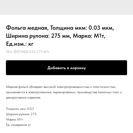
Фольга медная, Толщина мкм: 0.03 мкм,
Ширина рулона: 275 мм, Марка: М1т,
Ед.изм.: кг
SKU:
ФЛГМЕД 0.03 275 М1т
Добавить в корзину
Медная фольга обладает высокой электропроводностью и пластичностью,
применяется в электротехнике, экранировании, производстве печатных плат и
декоративных изделиях.
Толщина, мкм: 0.03
Ширина рулона: 275
Марка: М1т
Ед. измерения: кг