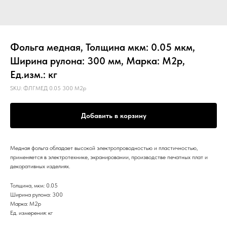
Фольга медная, Толщина мкм: 0.05 мкм,
Ширина рулона: 300 мм, Марка: М2р,
Ед.изм.: кг
SKU:
ФЛГМЕД 0.05 300 М2р
Добавить в корзину
Медная фольга обладает высокой электропроводностью и пластичностью,
применяется в электротехнике, экранировании, производстве печатных плат и
декоративных изделиях.
Толщина, мкм: 0.05
Ширина рулона: 300
Марка: М2р
Ед. измерения: кг