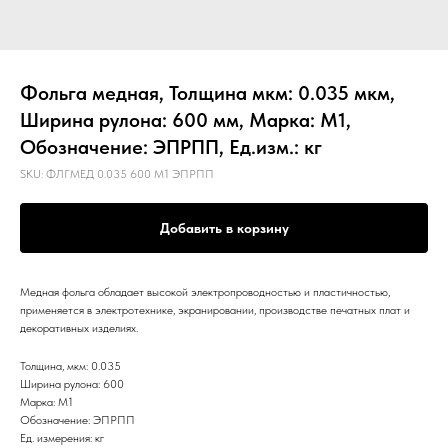
Фольга медная, Толщина мкм: 0.035 мкм,
Ширина рулона: 600 мм, Марка: М1,
Обозначение: ЭПРПП, Ед.изм.: кг
SKU:
ФЛГМЕД 0.035 600 М1 ЭПРПП
Добавить в корзину
Медная фольга обладает высокой электропроводностью и пластичностью,
применяется в электротехнике, экранировании, производстве печатных плат и
декоративных изделиях.
Толщина, мкм: 0.035
Ширина рулона: 600
Марка: М1
Обозначение: ЭПРПП
Ед. измерения: кг