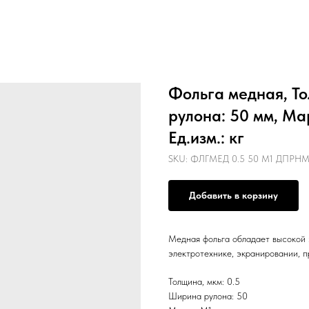
Фольга медная, Т
рулона: 50 мм, М
Ед.изм.: кг
SKU:
ФЛГМЕД 0.5 50 М1 ДПРН
Добавить в корзину
Медная фольга обладает высокой 
электротехнике, экранировании, п
Толщина, мкм: 0.5
Ширина рулона: 50