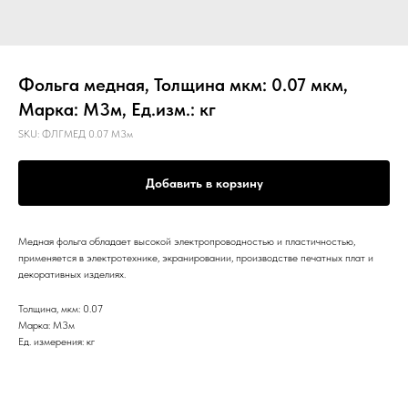
Фольга медная, Толщина мкм: 0.07 мкм,
Марка: М3м, Ед.изм.: кг
SKU:
ФЛГМЕД 0.07 М3м
Добавить в корзину
Медная фольга обладает высокой электропроводностью и пластичностью,
применяется в электротехнике, экранировании, производстве печатных плат и
декоративных изделиях.
Толщина, мкм: 0.07
Марка: М3м
Ед. измерения: кг