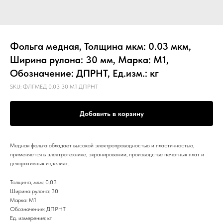
Фольга медная, Толщина мкм: 0.03 мкм,
Ширина рулона: 30 мм, Марка: М1,
Обозначение: ДПРНТ, Ед.изм.: кг
SKU:
ФЛГМЕД 0.03 30 М1 ДПРНТ
Добавить в корзину
Медная фольга обладает высокой электропроводностью и пластичностью,
применяется в электротехнике, экранировании, производстве печатных плат и
декоративных изделиях.
Толщина, мкм: 0.03
Ширина рулона: 30
Марка: М1
Обозначение: ДПРНТ
Ед. измерения: кг