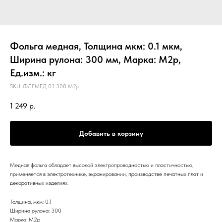
Фольга медная, Толщина мкм: 0.1 мкм,
Ширина рулона: 300 мм, Марка: М2р,
Ед.изм.: кг
SKU:
ФЛГМЕД 0.1 300 М2р
1 249
р.
Добавить в корзину
Медная фольга обладает высокой электропроводностью и пластичностью,
применяется в электротехнике, экранировании, производстве печатных плат и
декоративных изделиях.
Толщина, мкм: 0.1
Ширина рулона: 300
Марка: М2р