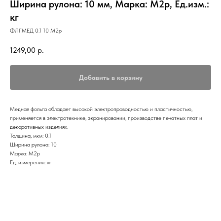
Ширина рулона: 10 мм, Марка: М2р, Ед.изм.:
кг
ФЛГМЕД 0.1 10 М2р
1249,00
р.
Добавить в корзину
Медная фольга обладает высокой электропроводностью и пластичностью,
применяется в электротехнике, экранировании, производстве печатных плат и
декоративных изделиях.
Толщина, мкм: 0.1
Ширина рулона: 10
Марка: М2р
Ед. измерения: кг