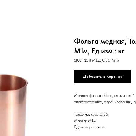
Фольга медная, То
М1м, Ед.изм.: кг
SKU:
ФЛГМЕД 0.06 М1м
Добавить в корзину
Медная фольга обладает высокой 
электротехнике, экранировании, п
Толщина, мкм: 0.06
Марка: М1м
Ед. измерения: кг