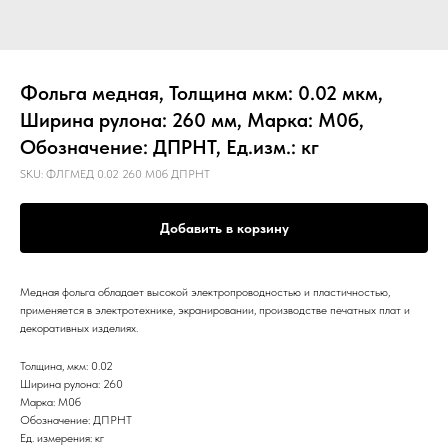
Фольга медная, Толщина мкм: 0.02 мкм,
Ширина рулона: 260 мм, Марка: М0б,
Обозначение: ДПРНТ, Ед.изм.: кг
SKU:
ФЛГМЕД 0.02 260 М0б ДПРНТ
Добавить в корзину
Медная фольга обладает высокой электропроводностью и пластичностью,
применяется в электротехнике, экранировании, производстве печатных плат и
декоративных изделиях.
Толщина, мкм: 0.02
Ширина рулона: 260
Марка: М0б
Обозначение: ДПРНТ
Ед. измерения: кг