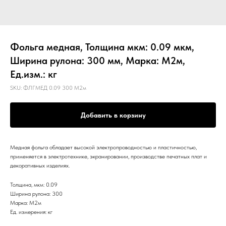
Фольга медная, Толщина мкм: 0.09 мкм,
Ширина рулона: 300 мм, Марка: М2м,
Ед.изм.: кг
SKU:
ФЛГМЕД 0.09 300 М2м
Добавить в корзину
Медная фольга обладает высокой электропроводностью и пластичностью,
применяется в электротехнике, экранировании, производстве печатных плат и
декоративных изделиях.
Толщина, мкм: 0.09
Ширина рулона: 300
Марка: М2м
Ед. измерения: кг