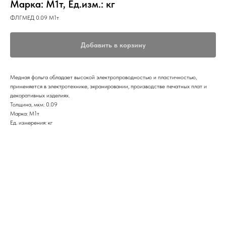
Марка: М1т, Ед.изм.: кг
ФЛГМЕД 0.09 М1т
Добавить в корзину
Медная фольга обладает высокой электропроводностью и пластичностью,
применяется в электротехнике, экранировании, производстве печатных плат и
декоративных изделиях.
Толщина, мкм: 0.09
Марка: М1т
Ед. измерения: кг