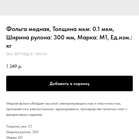
Фольга медная, Толщина мкм: 0.1 мкм,
Ширина рулона: 300 мм, Марка: М1, Ед.изм.:
кг
SKU:
ФЛГМЕД 0.1 300 М1
1 249
р.
Добавить в корзину
Медная фольга обладает высокой электропроводностью и пластичностью,
применяется в электротехнике, экранировании, производстве печатных плат и
декоративных изделиях.
Толщина, мкм: 0.1
Ширина рулона: 300
Марка: М1