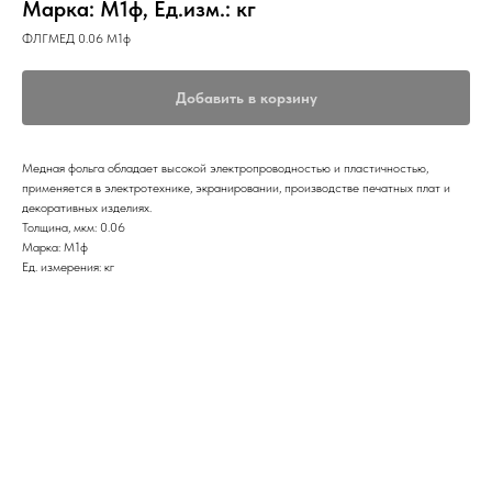
Марка: М1ф, Ед.изм.: кг
ФЛГМЕД 0.06 М1ф
Добавить в корзину
Медная фольга обладает высокой электропроводностью и пластичностью,
применяется в электротехнике, экранировании, производстве печатных плат и
декоративных изделиях.
Толщина, мкм: 0.06
Марка: М1ф
Ед. измерения: кг