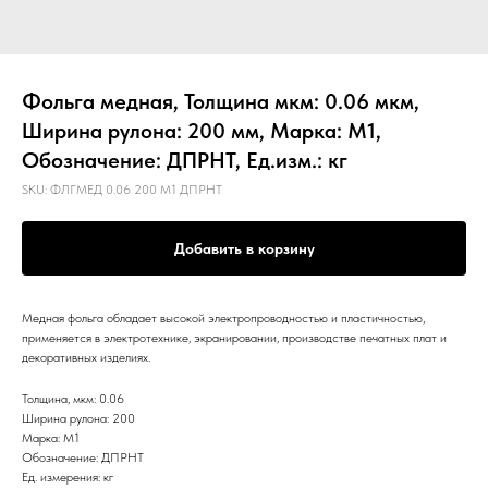
Фольга медная, Толщина мкм: 0.06 мкм,
Ширина рулона: 200 мм, Марка: М1,
Обозначение: ДПРНТ, Ед.изм.: кг
SKU:
ФЛГМЕД 0.06 200 М1 ДПРНТ
Добавить в корзину
Медная фольга обладает высокой электропроводностью и пластичностью,
применяется в электротехнике, экранировании, производстве печатных плат и
декоративных изделиях.
Толщина, мкм: 0.06
Ширина рулона: 200
Марка: М1
Обозначение: ДПРНТ
Ед. измерения: кг