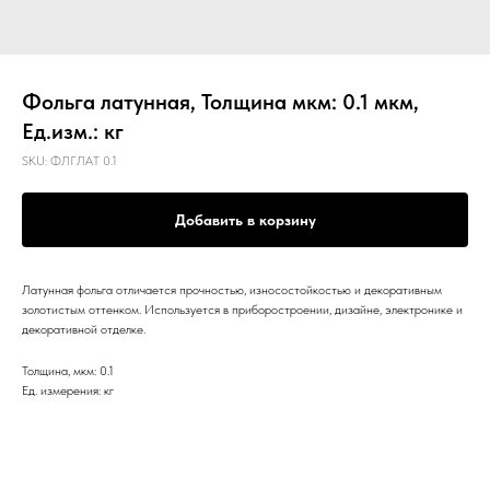
Фольга латунная, Толщина мкм: 0.1 мкм,
Ед.изм.: кг
SKU:
ФЛГЛАТ 0.1
Добавить в корзину
Латунная фольга отличается прочностью, износостойкостью и декоративным
золотистым оттенком. Используется в приборостроении, дизайне, электронике и
декоративной отделке.
Толщина, мкм: 0.1
Ед. измерения: кг