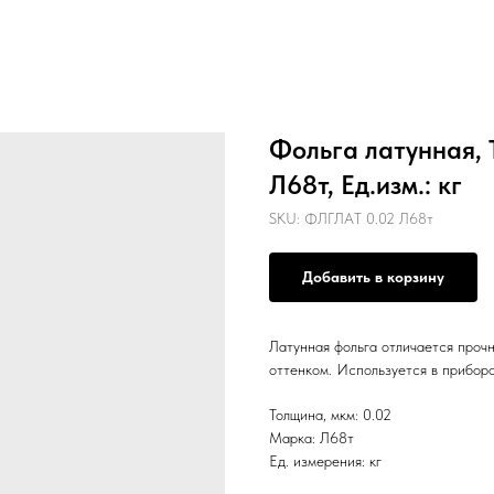
Фольга латунная, 
Л68т, Ед.изм.: кг
SKU:
ФЛГЛАТ 0.02 Л68т
Добавить в корзину
Латунная фольга отличается проч
оттенком. Используется в приборо
Толщина, мкм: 0.02
Марка: Л68т
Ед. измерения: кг