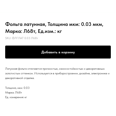
Фольга латунная, Толщина мкм: 0.03 мкм,
Марка: Л68т, Ед.изм.: кг
SKU:
ФЛГЛАТ 0.03 Л68т
Добавить в корзину
Латунная фольга отличается прочностью, износостойкостью и декоративным
золотистым оттенком. Используется в приборостроении, дизайне, электронике и
декоративной отделке.
Толщина, мкм: 0.03
Марка: Л68т
Ед. измерения: кг