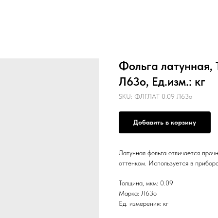
Фольга латунная, 
Л63о, Ед.изм.: кг
SKU:
ФЛГЛАТ 0.09 Л63о
Добавить в корзину
Латунная фольга отличается проч
оттенком. Используется в приборо
Толщина, мкм: 0.09
Марка: Л63о
Ед. измерения: кг