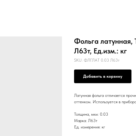
Фольга латунная, 
Л63т, Ед.изм.: кг
SKU:
ФЛГЛАТ 0.03 Л63т
Добавить в корзину
Латунная фольга отличается проч
оттенком. Используется в приборо
Толщина, мкм: 0.03
Марка: Л63т
Ед. измерения: кг