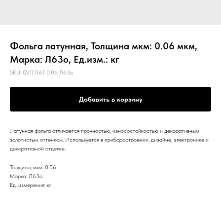
Фольга латунная, Толщина мкм: 0.06 мкм,
Марка: Л63о, Ед.изм.: кг
SKU:
ФЛГЛАТ 0.06 Л63о
Добавить в корзину
Латунная фольга отличается прочностью, износостойкостью и декоративным
золотистым оттенком. Используется в приборостроении, дизайне, электронике и
декоративной отделке.
Толщина, мкм: 0.06
Марка: Л63о
Ед. измерения: кг