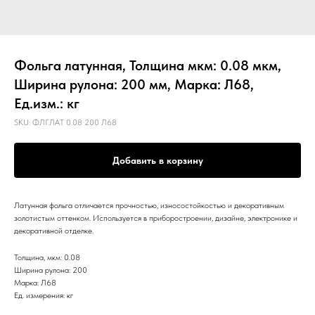
Фольга латунная, Толщина мкм: 0.08 мкм,
Ширина рулона: 200 мм, Марка: Л68,
Ед.изм.: кг
SKU:
ФЛГЛАТ 0.08 200 Л68
Добавить в корзину
Латунная фольга отличается прочностью, износостойкостью и декоративным
золотистым оттенком. Используется в приборостроении, дизайне, электронике и
декоративной отделке.
Толщина, мкм: 0.08
Ширина рулона: 200
Марка: Л68
Ед. измерения: кг