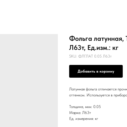
Фольга латунная, 
Л63т, Ед.изм.: кг
SKU:
ФЛГЛАТ 0.05 Л63т
Добавить в корзину
Латунная фольга отличается проч
оттенком. Используется в приборо
Толщина, мкм: 0.05
Марка: Л63т
Ед. измерения: кг