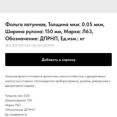
Фольга латунная, Толщина мкм: 0.05 мкм,
Ширина рулона: 150 мм, Марка: Л63,
Обозначение: ДПРНП, Ед.изм.: кг
SKU:
ФЛГЛАТ 0.05 150 Л63 ДПРНП
Добавить в корзину
Латунная фольга отличается прочностью, износостойкостью и декоративным
золотистым оттенком. Используется в приборостроении, дизайне, электронике и
декоративной отделке.
Толщина, мкм: 0.05
Ширина рулона: 150
Марка: Л63
Обозначение: ДПРНП
Ед. измерения: кг