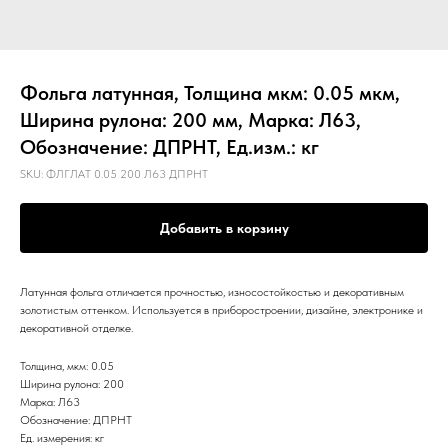
Фольга латунная, Толщина мкм: 0.05 мкм,
Ширина рулона: 200 мм, Марка: Л63,
Обозначение: ДПРНТ, Ед.изм.: кг
SKU:
ФЛГЛАТ 0.05 200 Л63 ДПРНТ
Добавить в корзину
Латунная фольга отличается прочностью, износостойкостью и декоративным
золотистым оттенком. Используется в приборостроении, дизайне, электронике и
декоративной отделке.
Толщина, мкм: 0.05
Ширина рулона: 200
Марка: Л63
Обозначение: ДПРНТ
Ед. измерения: кг