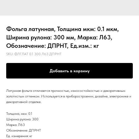
Фольга латунная, Толщина мкм: 0.1 мкм,
Ширина рулона: 300 мм, Марка: Л63,
Обозначение: ДПРНТ, Ед.изм.: кг
SKU:
ФЛГЛАТ 0.1 300 Л63 ДПРНТ
Добавить в корзину
Латунная фольга отличается прочностью, износостойкостью и декоративным
золотистым оттенком. Используется в приборостроении, дизайне, электронике и
декоративной отделке.
Толщина, мкм: 0.1
Ширина рулона: 300
Марка: Л63
Обозначение: ДПРНТ
Ед. измерения: кг