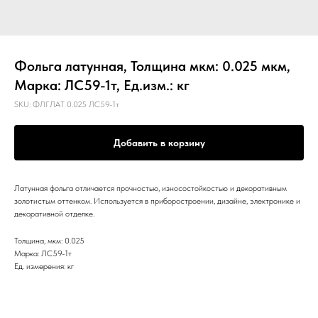
Фольга латунная, Толщина мкм: 0.025 мкм,
Марка: ЛС59-1т, Ед.изм.: кг
SKU:
ФЛГЛАТ 0.025 ЛС59-1т
Добавить в корзину
Латунная фольга отличается прочностью, износостойкостью и декоративным
золотистым оттенком. Используется в приборостроении, дизайне, электронике и
декоративной отделке.
Толщина, мкм: 0.025
Марка: ЛС59-1т
Ед. измерения: кг