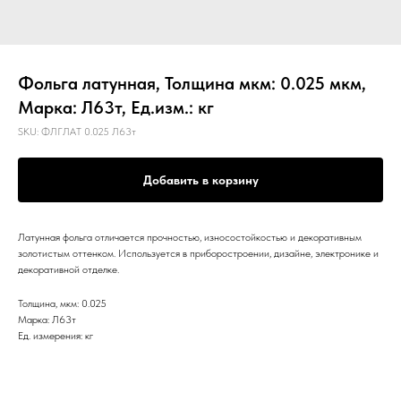
Фольга латунная, Толщина мкм: 0.025 мкм,
Марка: Л63т, Ед.изм.: кг
SKU:
ФЛГЛАТ 0.025 Л63т
Добавить в корзину
Латунная фольга отличается прочностью, износостойкостью и декоративным
золотистым оттенком. Используется в приборостроении, дизайне, электронике и
декоративной отделке.
Толщина, мкм: 0.025
Марка: Л63т
Ед. измерения: кг