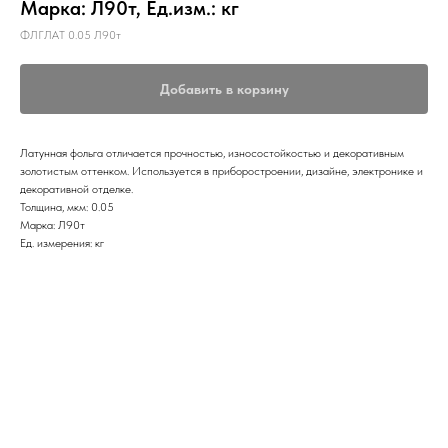
Марка: Л90т, Ед.изм.: кг
ФЛГЛАТ 0.05 Л90т
Добавить в корзину
Латунная фольга отличается прочностью, износостойкостью и декоративным
золотистым оттенком. Используется в приборостроении, дизайне, электронике и
декоративной отделке.
Толщина, мкм: 0.05
Марка: Л90т
Ед. измерения: кг