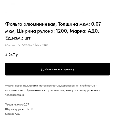
Фольга алюминиевая, Толщина мкм: 0.07
мкм, Ширина рулона: 1200, Марка: АД0,
Ед.изм.: шт
SKU:
ФЛГАЛЮМ 0.07 1200 АД0
4 247
р.
Добавить в корзину
Алюминиевая фольга отличается лёгкостью, коррозионной стойкостью и
пластичностью. Применяется в строительстве, электротехнике, упаковке и
теплоизоляции.
Толщина, мкм: 0.07
Ширина рулона: 1200
Марка: АД0