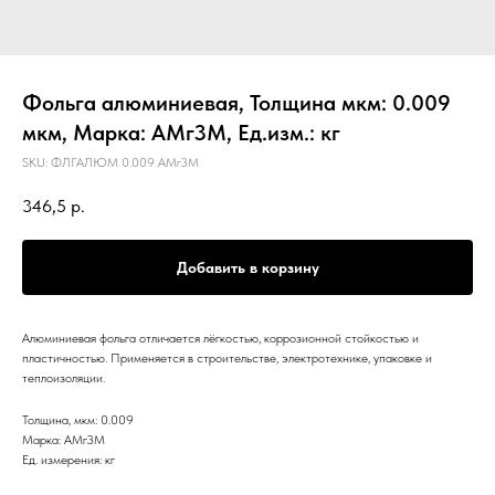
Фольга алюминиевая, Толщина мкм: 0.009
мкм, Марка: АМг3М, Ед.изм.: кг
SKU:
ФЛГАЛЮМ 0.009 АМг3М
346,5
р.
Добавить в корзину
Алюминиевая фольга отличается лёгкостью, коррозионной стойкостью и
пластичностью. Применяется в строительстве, электротехнике, упаковке и
теплоизоляции.
Толщина, мкм: 0.009
Марка: АМг3М
Ед. измерения: кг