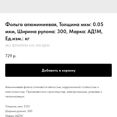
Фольга алюминиевая, Толщина мкм: 0.05
мкм, Ширина рулона: 300, Марка: АД1М,
Ед.изм.: кг
SKU:
ФЛГАЛЮМ 0.05 300 АД1М
729
р.
Добавить в корзину
Алюминиевая фольга отличается лёгкостью, коррозионной стойкостью и
пластичностью. Применяется в строительстве, электротехнике, упаковке и
теплоизоляции.
Толщина, мкм: 0.05
Ширина рулона: 300
Марка: АД1М