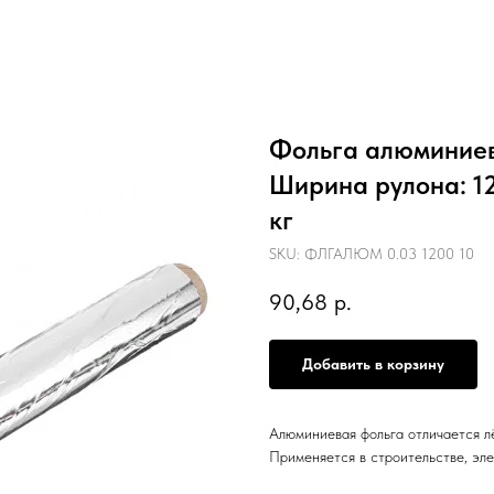
Фольга алюминиева
Ширина рулона: 120
кг
SKU:
ФЛГАЛЮМ 0.03 1200 10
90,68
р.
Добавить в корзину
Алюминиевая фольга отличается л
Применяется в строительстве, эле