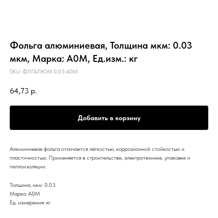
Фольга алюминиевая, Толщина мкм: 0.03
мкм, Марка: А0М, Ед.изм.: кг
SKU:
ФЛГАЛЮМ 0.03 А0М
64,73
р.
Добавить в корзину
Алюминиевая фольга отличается лёгкостью, коррозионной стойкостью и
пластичностью. Применяется в строительстве, электротехнике, упаковке и
теплоизоляции.
Толщина, мкм: 0.03
Марка: А0М
Ед. измерения: кг