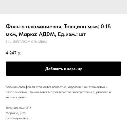
Фольга алюминиевая, Толщина мкм: 0.18
мкм, Марка: АД0М, Ед.изм.: шт
SKU:
ФЛГАЛЮМ 0.18 АД0М
4 247
р.
Добавить в корзину
Алюминиевая фольга отличается лёгкостью, коррозионной стойкостью и
пластичностью. Применяется в строительстве, электротехнике, упаковке и
теплоизоляции.
Толщина, мкм: 0.18
Марка: АД0М
Ед. измерения: шт